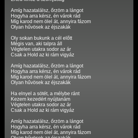
Amíg hazatalálsz, őrzöm a lángot
Hogyha arra kérsz, én várok rád
Míg karod nem ölel át, annyira fázom
Olyan hűvösek az éjszakák
Oly sokan bukunk a cél előtt
Mégis van, aki talpra áll
Végtelen utakra sodor az ár
Csak a Hold az ki rám vigyáz
Amíg hazatalálsz, őrzöm a lángot
Hogyha arra kérsz, én várok rád
Míg karod nem ölel át, annyira fázom
Olyan hűvösek az éjszakák
Ha elnyel a sötét, a mélybe ránt
Kezem kezedért nyújtanám
Végtelen utakra sodor az ár
Csak a Hold az ki rám vigyáz
Amíg hazatalálsz, őrzöm a lángot
Hogyha arra kérsz, én várok rád
Míg karod nem ölel át, annyira fázom
Olyan hűvösek az éjszakák