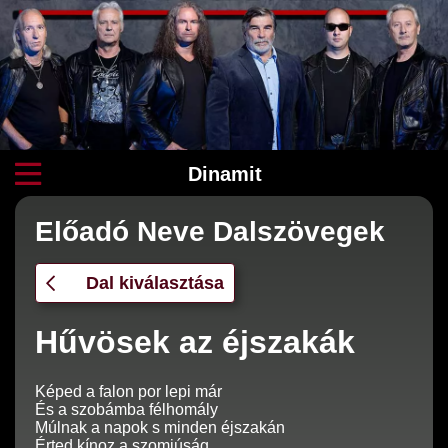
Dinamit
Előadó Neve Dalszövegek
Dal kiválasztása
Hűvösek az éjszakák
Képed a falon por lepi már
És a szobámba félhomály
Múlnak a napok s minden éjszakán
Érted kínoz a szomjúság